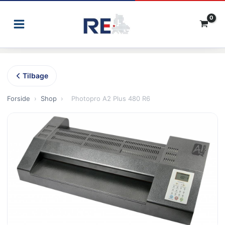
Gå
til
indholdet
Tilbage
Forside
›
Shop
›
Photopro A2 Plus 480 R6