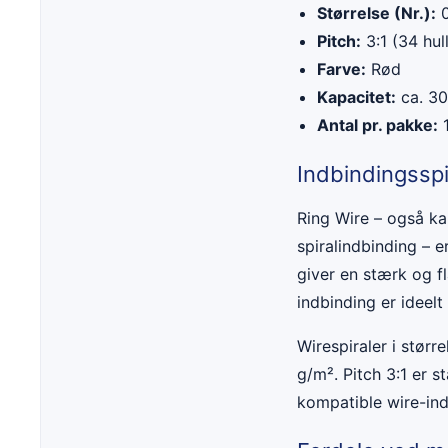
Størrelse (Nr.):
0
Pitch:
3:1 (34 hul
Farve:
Rød
Kapacitet:
ca. 30
Antal pr. pakke:
1
Indbindingsspi
Ring Wire – også kal
spiralindbinding – 
giver en stærk og f
indbinding er ideelt
Wirespiraler i stør
g/m². Pitch 3:1 er s
kompatible wire-in