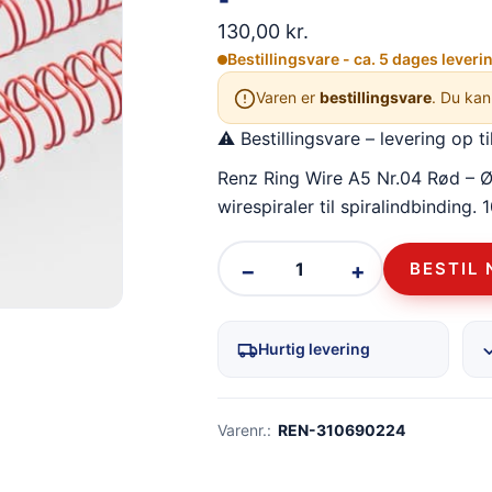
130,00
kr.
Bestillingsvare - ca. 5 dages leveri
Varen er
bestillingsvare
. Du kan
⚠ Bestillingsvare – levering op ti
Renz Ring Wire A5 Nr.04 Rød – Ø 
wirespiraler til spiralindbinding. 
−
+
BESTIL 
Hurtig levering
Varenr.:
REN-310690224