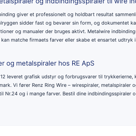
talspiraler og indbindingsspiraler til wire i
ndbinding giver et professionelt og holdbart resultat sammen
ralryggen sidder fast og bevarer sin form, og dokumentet ka
tioner og manualer der bruges aktivt. Metalwire indbindings
 kan matche firmaets farver eller skabe et ensartet udtryk 
er og metalspiraler hos RE ApS
2 leveret grafisk udstyr og forbrugsvarer til trykkerierne,
rk. Vi fører Renz Ring Wire – wirespiraler, metalspiraler og
 til Nr.24 og i mange farver. Bestil dine indbindingsspiraler o