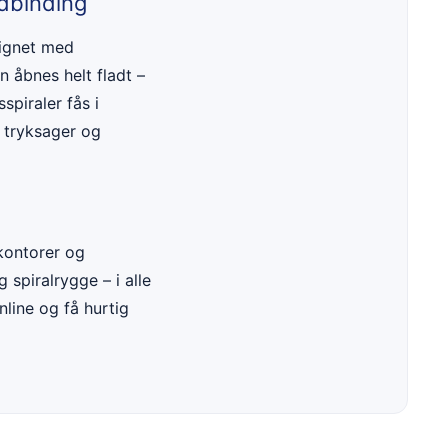
ndbinding
lignet med
n åbnes helt fladt –
spiraler fås i
i tryksager og
 kontorer og
 spiralrygge – i alle
nline og få hurtig