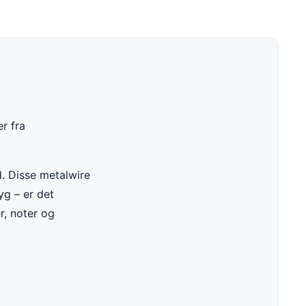
r fra
d. Disse metalwire
yg – er det
r, noter og