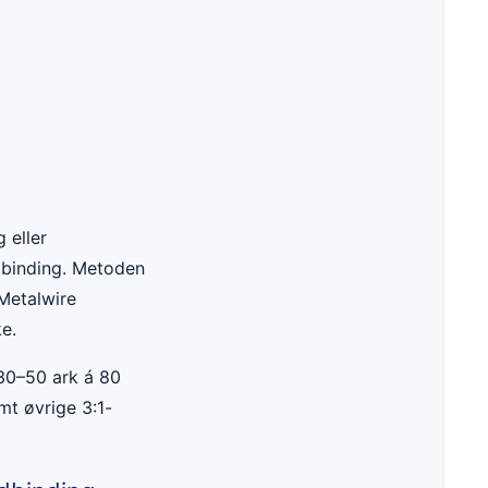
 eller
ndbinding. Metoden
 Metalwire
ke.
 30–50 ark á 80
mt øvrige 3:1-