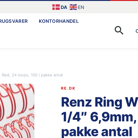
DA
EN
RUGSVARER
KONTORHANDEL
Søg
 Rød, 24 loops, 100 i pakke antal
RE.DK
Renz Ring Wi
1/4″ 6,9mm, 
pakke antal