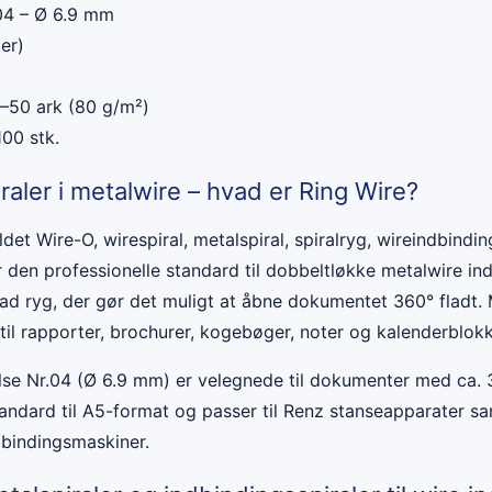
4 – Ø 6.9 mm
ler)
–50 ark (80 g/m²)
00 stk.
raler i metalwire – hvad er Ring Wire?
det Wire-O, wirespiral, metalspiral, spiralryg, wireindbinding
er den professionelle standard til dobbeltløkke metalwire i
lad ryg, der gør det muligt at åbne dokumentet 360° fladt.
 til rapporter, brochurer, kogebøger, noter og kalenderblok
relse Nr.04 (Ø 6.9 mm) er velegnede til dokumenter med ca.
tandard til A5-format og passer til Renz stanseapparater sa
dbindingsmaskiner.