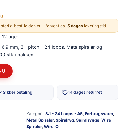
ng
 stadig bestille den nu - forvent ca.
5 dages
leveringstid.
l 12 uger.
6.9 mm, 3:1 pitch – 24 loops. Metalspiraler og
100 stk i pakken.
NU
Sikker betaling
14 dages returret
Kategori:
3:1 - 24 Loops - A5
,
Forbrugsvarer
,
Metal Spiraler
,
Spiralryg
,
Spiralrygge
,
Wire
Spiraler
,
Wire-O