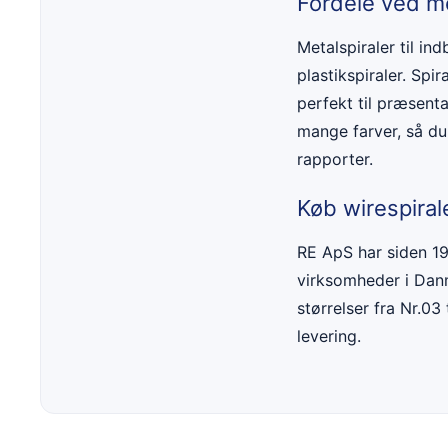
Fordele ved me
Metalspiraler til i
plastikspiraler. Spi
perfekt til præsenta
mange farver, så du
rapporter.
Køb wirespiral
RE ApS har siden 191
virksomheder i Danma
størrelser fra Nr.03
levering.