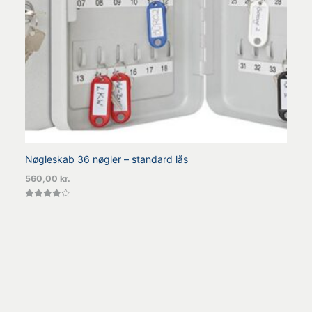
Nøgleskab 36 nøgler – standard lås
560,00
kr.
Vurderet
4.25
ud af 5