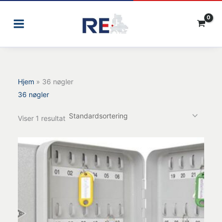
Gå
til
indholdet
Hjem
»
36 nøgler
36 nøgler
Viser 1 resultat