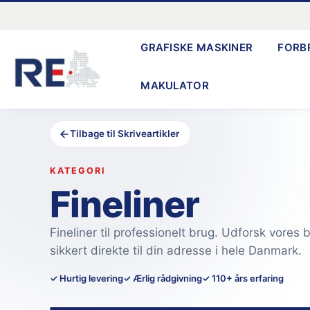
Gå
til
GRAFISKE MASKINER
FORB
indholdet
MAKULATOR
Tilbage til Skriveartikler
KATEGORI
Fineliner
Fineliner til professionelt brug. Udforsk vores 
sikkert direkte til din adresse i hele Danmark.
✓ Hurtig levering
✓ Ærlig rådgivning
✓ 110+ års erfaring