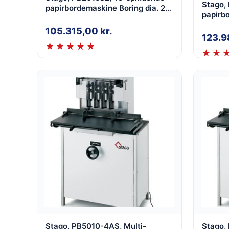
Stago,
papirbordemaskine Boring dia. 2-
papirbo
15mm, med glidebord, med justbar
15mm, 
spind
105.315,00
kr.
spind
123.
Stago, PB5010-4AS, Multi-
Stago,