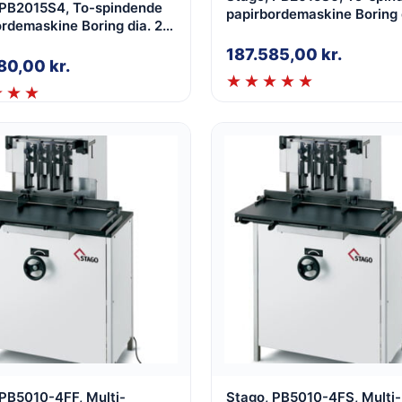
 PB2015S4, To-spindende
papirbordemaskine Boring d
rdemaskine Boring dia. 2-
15mm, med glidebord, med 
med glidebord, med justbar
spind
187.585,00
kr.
980,00
kr.
 PB5010-4FF, Multi-
Stago, PB5010-4FS, Multi-