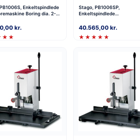
 PB1006S, Enkeltspindlede
Stago, PB1006SP,
kine Boring dia. 2-
Enkeltspindlede
ed glidebord med
papirboremaskine Boring dia. 2-
program
8mm, med glidebord med 6
50,00
kr.
40.565,00
kr.
prog