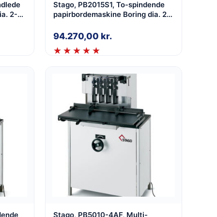
ndlede
Stago, PB2015S1, To-spindende
a. 2-
papirbordemaskine Boring dia. 2-
15mm, med glidebord, fast
spindeafstan
94.270,00
kr.
dende
Stago, PB5010-4AF, Multi-