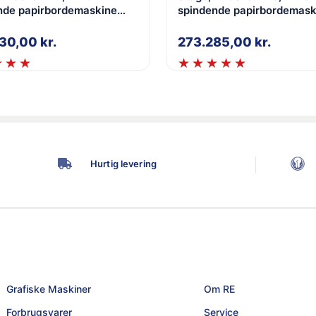
nde papirbordemaskine
spindende papirbordemask
, Boring dia. 2-10mm,
(max 5), Boring dia. 2-10m
 model, fik
stander model, med
430,00
kr.
273.285,00
kr.
Hurtig levering
Grafiske Maskiner
Om RE
Forbrugsvarer
Service