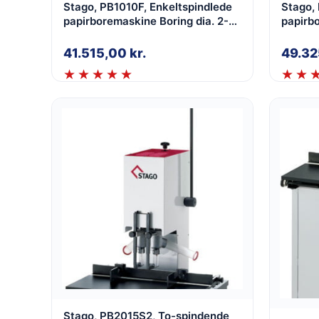
Stago, PB1010F, Enkeltspindlede
Stago,
papirboremaskine Boring dia. 2-
papirboremas
8mm, med glidebord med
8mm, m
vinkelprogram
progr
41.515,00
kr.
49.3
Stago, PB2015S2, To-spindende