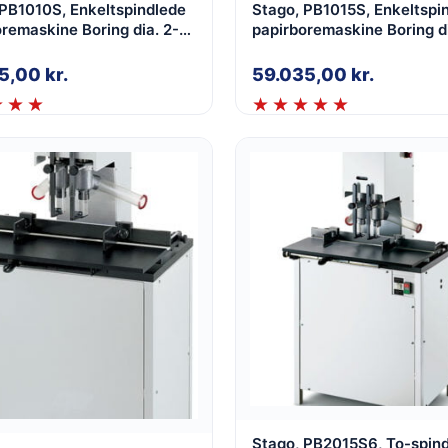
 PB1010S, Enkeltspindlede
Stago, PB1015S, Enkeltspi
kine Boring dia. 2-
papirboremaskine Boring di
ed glidebord med 6 gange
15mm, med glidebord
25,00
kr.
59.035,00
kr.
Stago, PB2015S6, To-spin