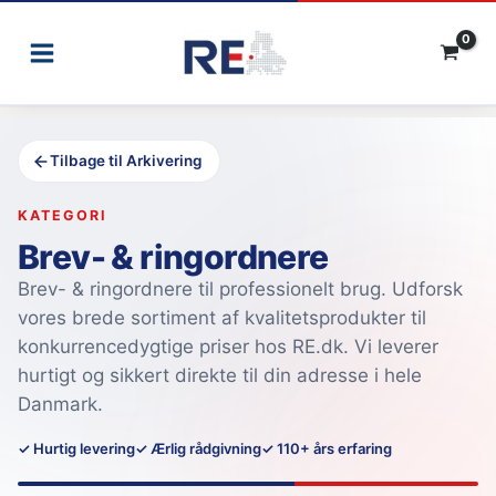
Gå
til
indholdet
Tilbage til Arkivering
KATEGORI
Brev- & ringordnere
Brev- & ringordnere til professionelt brug. Udforsk
vores brede sortiment af kvalitetsprodukter til
konkurrencedygtige priser hos RE.dk. Vi leverer
hurtigt og sikkert direkte til din adresse i hele
Danmark.
✓ Hurtig levering
✓ Ærlig rådgivning
✓ 110+ års erfaring