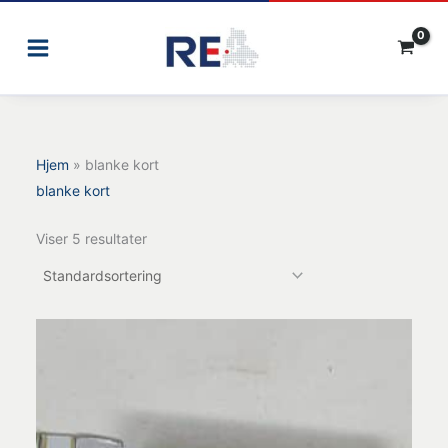
Gå
til
indholdet
Hjem
»
blanke kort
blanke kort
Viser 5 resultater