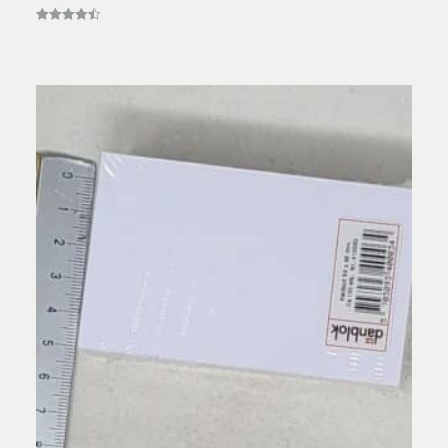
Vurderet
4.50
ud af 5