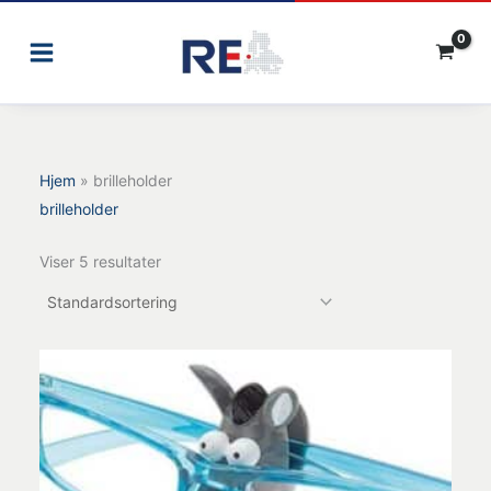
Gå
til
indholdet
Hjem
»
brilleholder
brilleholder
Viser 5 resultater