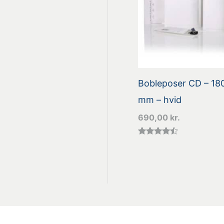
Bobleposer CD – 18
mm – hvid
690,00
kr.
Vurderet
4.33
ud af 5