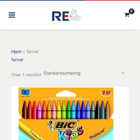
Gå
til
indholdet
Hjem
»
farver
farver
Viser 1 resultat