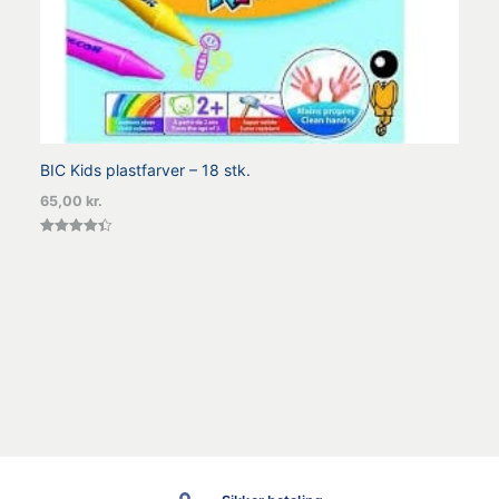
BIC Kids plastfarver – 18 stk.
65,00
kr.
Vurderet
4.43
ud af 5