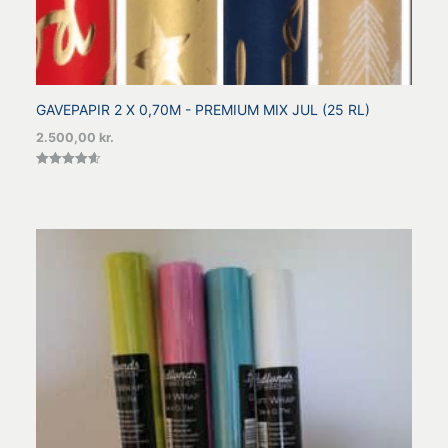
GAVEPAPIR 2 X 0,70M - PREMIUM MIX JUL (25 RL)
2.500,00
kr.
Vurderet
4.60
ud af 5