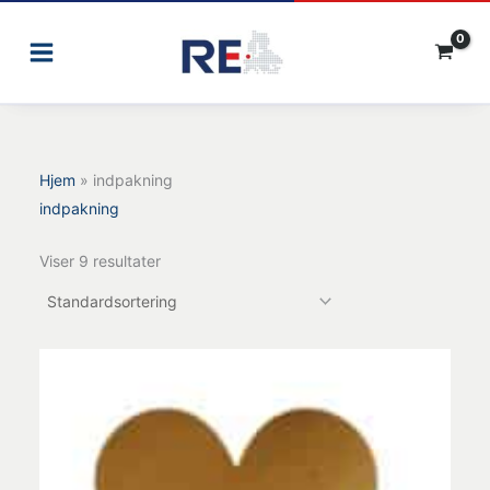
Gå
til
indholdet
Hjem
»
indpakning
indpakning
Viser 9 resultater