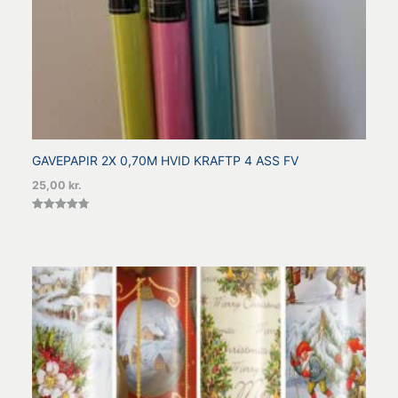
GAVEPAPIR 2X 0,70M HVID KRAFTP 4 ASS FV
25,00
kr.
Vurderet
4.80
ud af 5