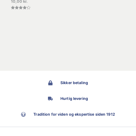
10,00
kr.
Vurderet
4.25
ud af 5
Sikker betaling
Hurtig levering
Tradition for viden og ekspertise siden 1912