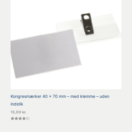
Kongresmærker 40 x 70 mm – med klemme – uden
indstik
15,00
kr.
Vurderet
4.25
ud af 5