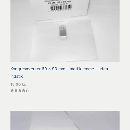
Kongresmærker 60 x 90 mm – med klemme – uden
indstik
15,00
kr.
Vurderet
4.50
ud af 5