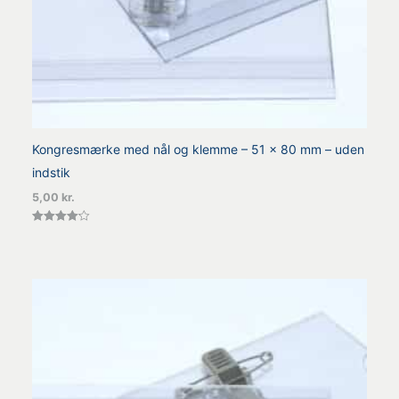
Kongresmærke med nål og klemme – 51 x 80 mm – uden
indstik
5,00
kr.
Vurderet
4.20
ud af 5