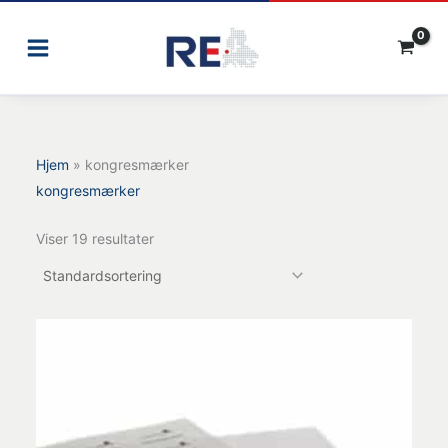
Gå
til
indholdet
Hjem
»
kongresmærker
kongresmærker
Viser 19 resultater