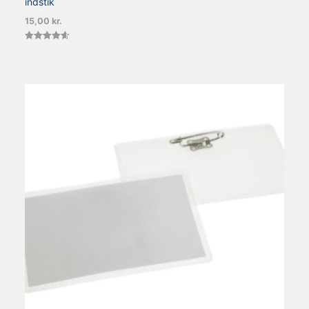
indstik
15,00
kr.
Vurderet
4.60
ud af 5