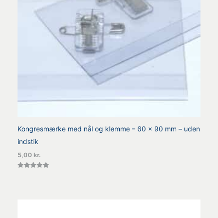
Kongresmærke med nål og klemme – 60 x 90 mm – uden
indstik
5,00
kr.
Vurderet
5.00
ud af 5