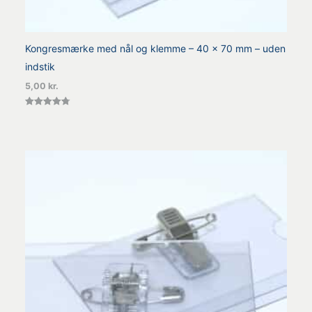
Kongresmærke med nål og klemme – 40 x 70 mm – uden
indstik
5,00
kr.
Vurderet
4.75
ud af 5