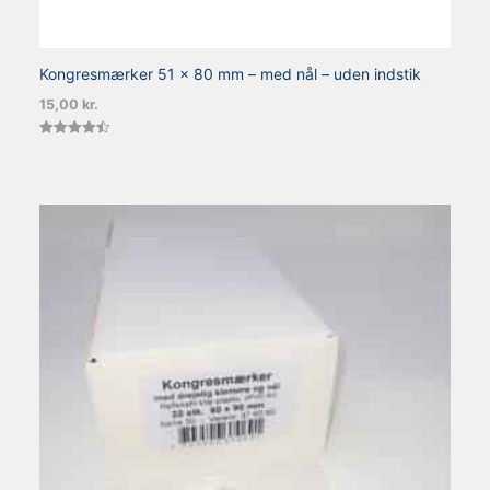
Kongresmærker 51 x 80 mm – med nål – uden indstik
15,00
kr.
Vurderet
4.50
ud af 5