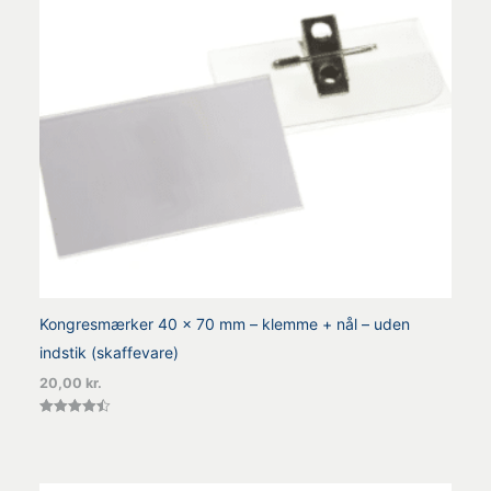
Kongresmærker 40 x 70 mm – klemme + nål – uden
indstik (skaffevare)
20,00
kr.
Vurderet
4.50
ud af 5