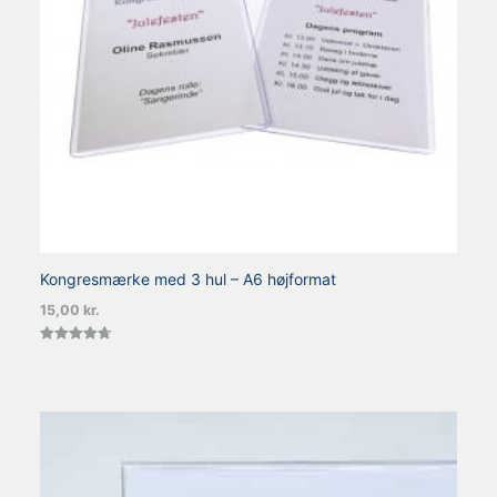
Kongresmærke med 3 hul – A6 højformat
15,00
kr.
Vurderet
4.67
ud af 5