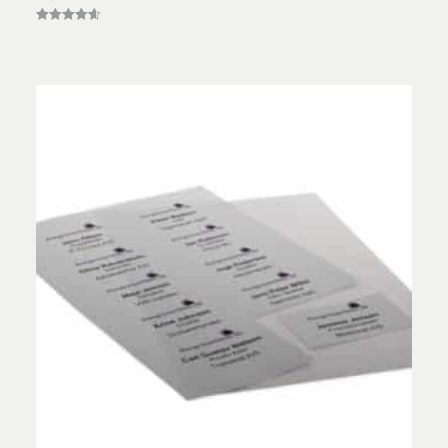
Vurderet
4.60
ud af 5