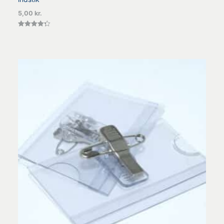
5,00
kr.
Vurderet
4.33
ud af 5