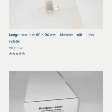
Kongresmærker 60 x 90 mm – klemme + nål – uden
indstik
20,00
kr.
Vurderet
5.00
ud af 5