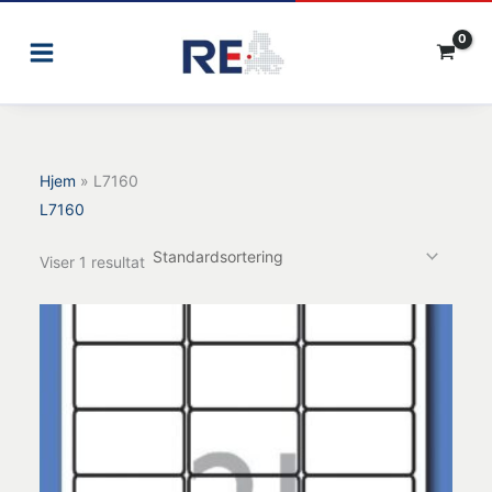
Gå
til
indholdet
Hjem
»
L7160
L7160
Viser 1 resultat