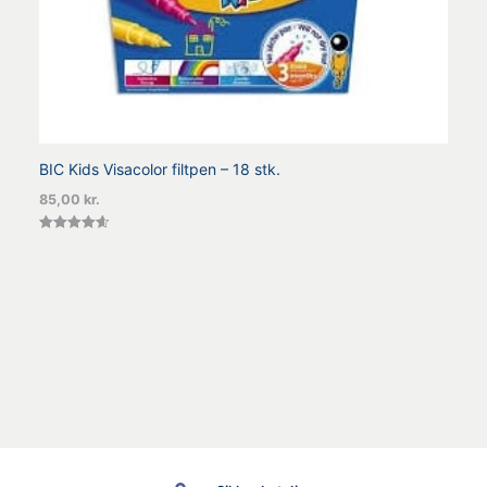
BIC Kids Visacolor filtpen – 18 stk.
85,00
kr.
Vurderet
4.60
ud af 5