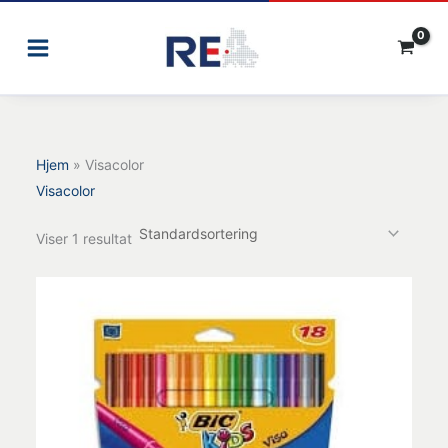
Gå
til
indholdet
Hjem
»
Visacolor
Visacolor
Viser 1 resultat