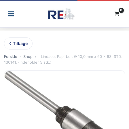
Gå
til
indholdet
Tilbage
Forside
›
Shop
›
Lindaco, Papirbor, Ø 10,0 mm x 60 x 93, STD,
130141, (indeholder 5 stk.)