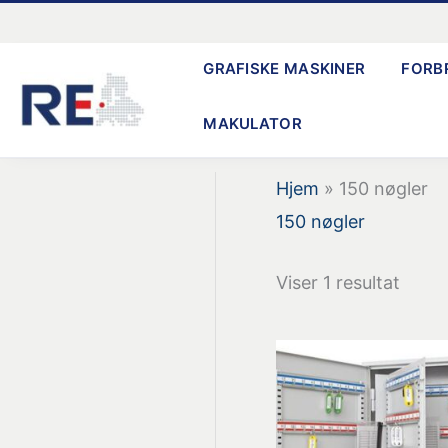
Gå
til
GRAFISKE MASKINER
FORB
indholdet
MAKULATOR
Hjem
»
150 nøgler
150 nøgler
Viser 1 resultat