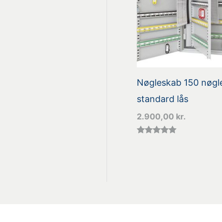
Nøgleskab 150 nøgle
standard lås
2.900,00
kr.
Vurderet
5.00
ud af 5