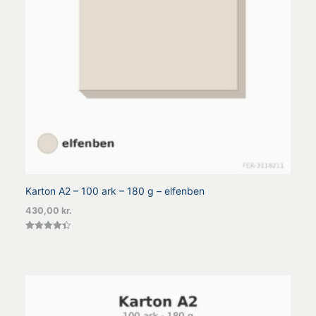
Karton A2 – 100 ark – 180 g – elfenben
430,00
kr.
Vurderet
4.40
ud af 5