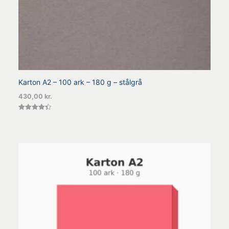
Karton A2 – 100 ark – 180 g – stålgrå
430,00
kr.
Vurderet
4.40
ud af 5