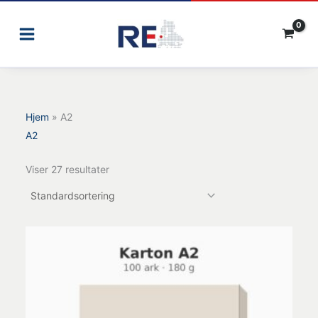
Gå
til
indholdet
Hjem
»
A2
A2
Viser 27 resultater