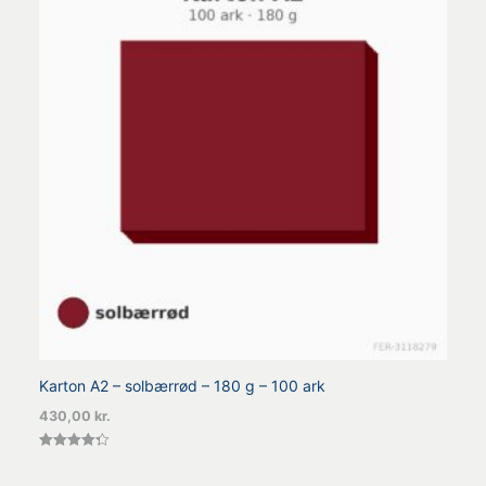
Karton A2 – solbærrød – 180 g – 100 ark
430,00
kr.
Vurderet
4.33
ud af 5