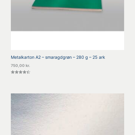
Metalkarton A2 – smaragdgrøn – 280 g – 25 ark
750,00
kr.
Vurderet
4.50
ud af 5