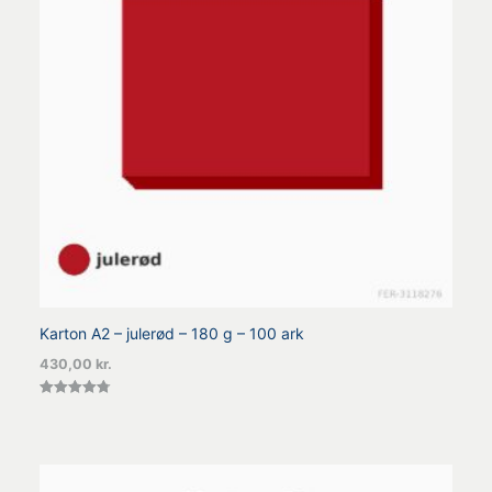
Karton A2 – julerød – 180 g – 100 ark
430,00
kr.
Vurderet
4.75
ud af 5