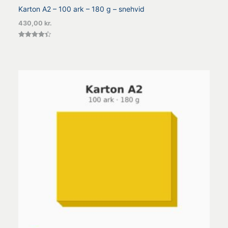
Karton A2 – 100 ark – 180 g – snehvid
430,00
kr.
Vurderet
4.40
ud af 5