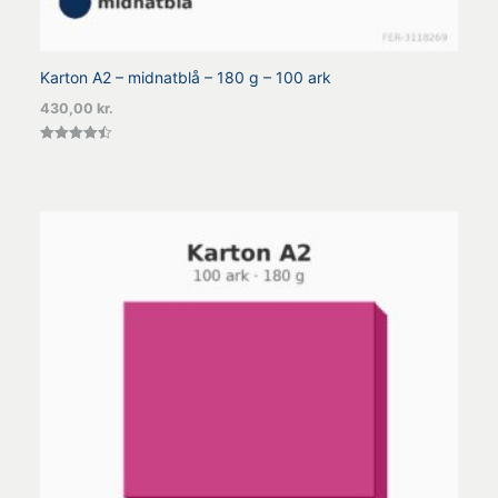
Karton A2 – midnatblå – 180 g – 100 ark
430,00
kr.
Vurderet
4.50
ud af 5