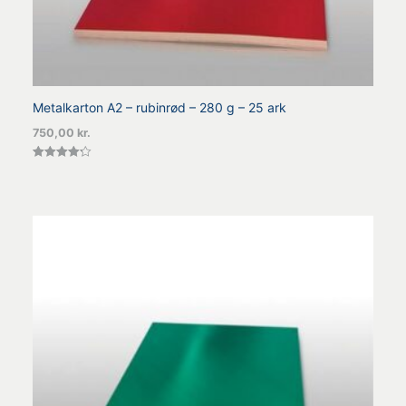
Metalkarton A2 – rubinrød – 280 g – 25 ark
750,00
kr.
Vurderet
4.25
ud af 5