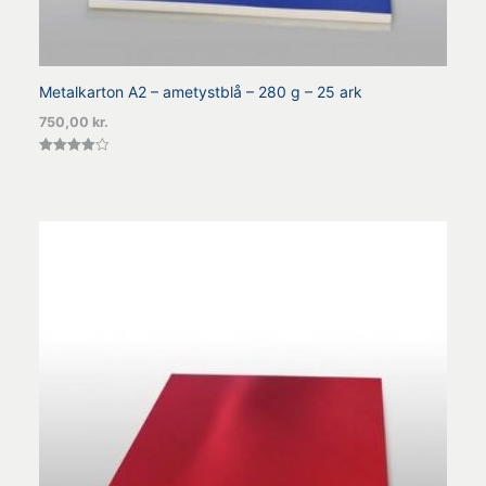
Metalkarton A2 – ametystblå – 280 g – 25 ark
750,00
kr.
Vurderet
4.00
ud af 5