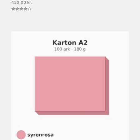
430,00
kr.
Vurderet
4.20
ud af 5