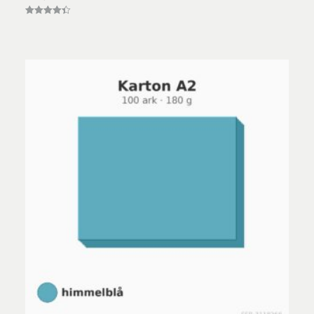
Vurderet
4.40
ud af 5