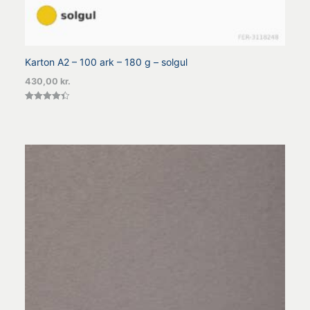
Karton A2 – 100 ark – 180 g – solgul
430,00
kr.
Vurderet
4.40
ud af 5