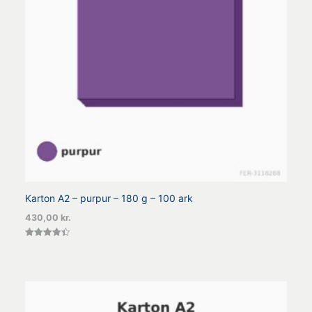
Karton A2 – purpur – 180 g – 100 ark
430,00
kr.
Vurderet
4.40
ud af 5