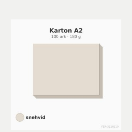
Vurderet
4.67
ud af 5