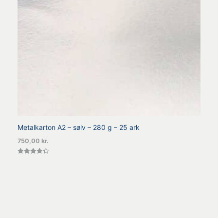
Metalkarton A2 – sølv – 280 g – 25 ark
750,00
kr.
Vurderet
4.40
ud af 5