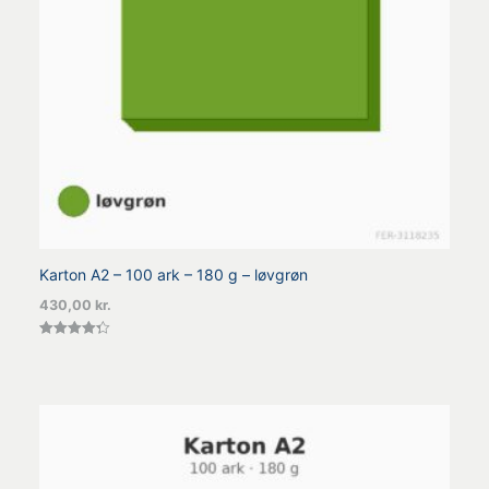
Karton A2 – 100 ark – 180 g – løvgrøn
430,00
kr.
Vurderet
4.33
ud af 5