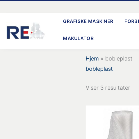
Gå
til
GRAFISKE MASKINER
FORB
indholdet
MAKULATOR
Hjem
»
bobleplast
bobleplast
Viser 3 resultater