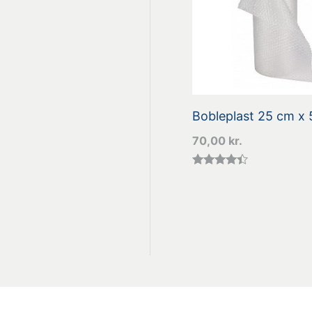
Bobleplast 25 cm x 
70,00
kr.
Vurderet
4.29
ud af 5