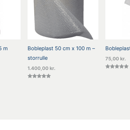
5 m
Bobleplast 50 cm x 100 m –
Bobleplas
storrulle
75,00
kr.
1.400,00
kr.
Vurderet
4.78
ud af 5
Vurderet
4.89
ud af 5