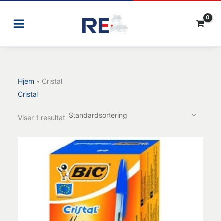
Gå
til
indholdet
Hjem
»
Cristal
Cristal
Viser 1 resultat