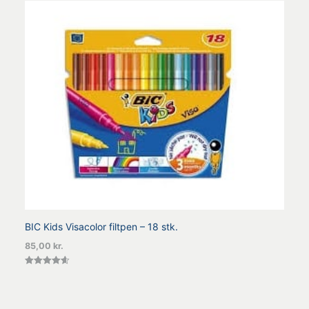
BIC Kids Visacolor filtpen – 18 stk.
85,00
kr.
Vurderet
4.60
ud af 5