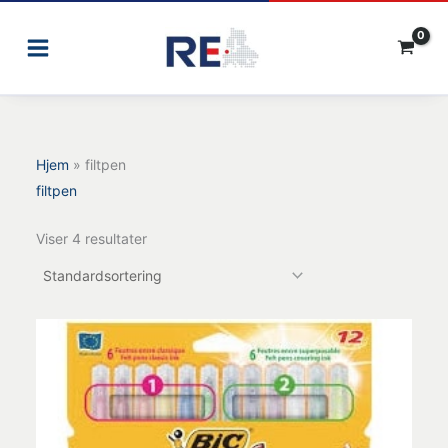
Gå
til
indholdet
Hjem
»
filtpen
filtpen
Viser 4 resultater