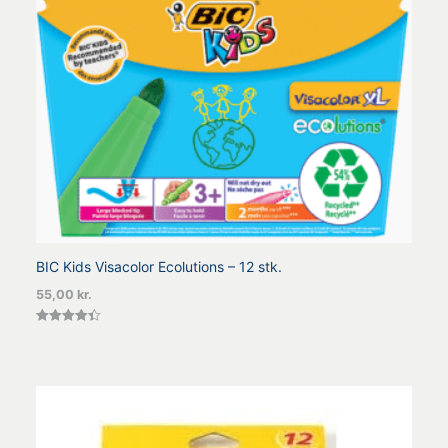
BIC Kids Visacolor Ecolutions – 12 stk.
55,00
kr.
Vurderet
4.40
ud af 5