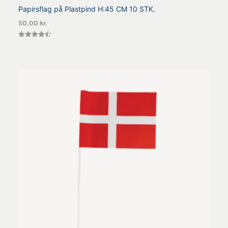
Papirsflag på Plastpind H:45 CM 10 STK.
50,00
kr.
Vurderet
4.50
ud af 5