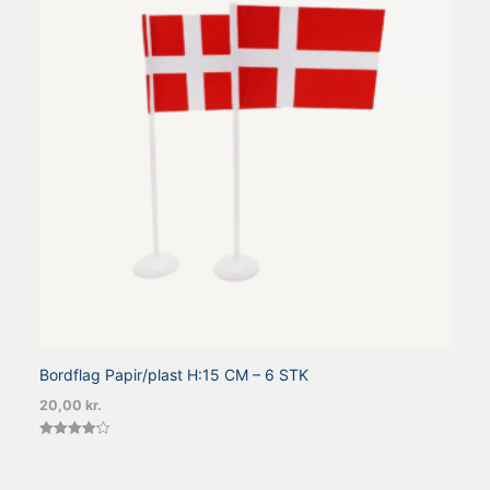
Bordflag Papir/plast H:15 CM – 6 STK
20,00
kr.
Vurderet
4.20
ud af 5