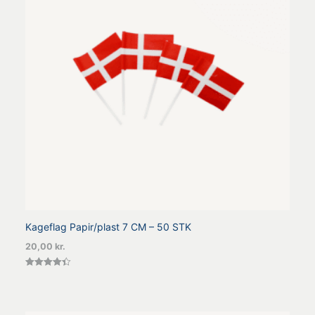
Kageflag Papir/plast 7 CM – 50 STK
20,00
kr.
Vurderet
4.40
ud af 5