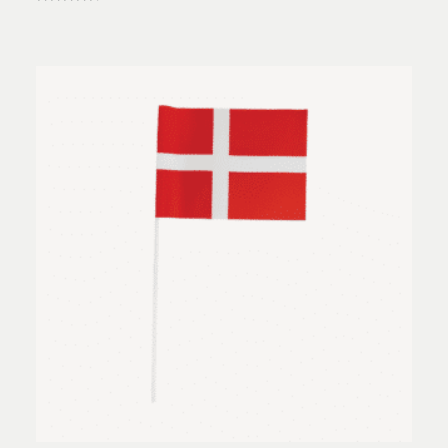
Vurderet
4.50
ud af 5