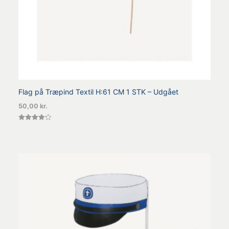
Flag på Træpind Textil H:61 CM 1 STK – Udgået
50,00
kr.
Vurderet
4.20
ud af 5