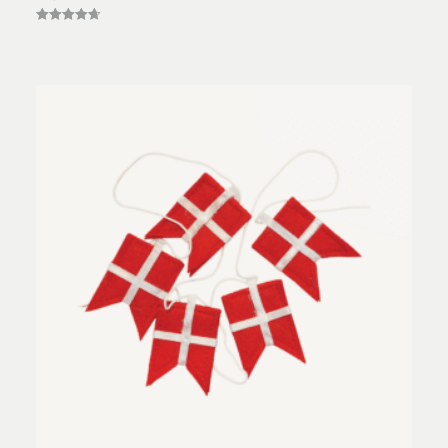
Vurderet
4.67
ud af 5