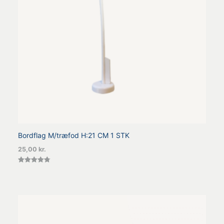
Bordflag M/træfod H:21 CM 1 STK
25,00
kr.
Vurderet
4.75
ud af 5