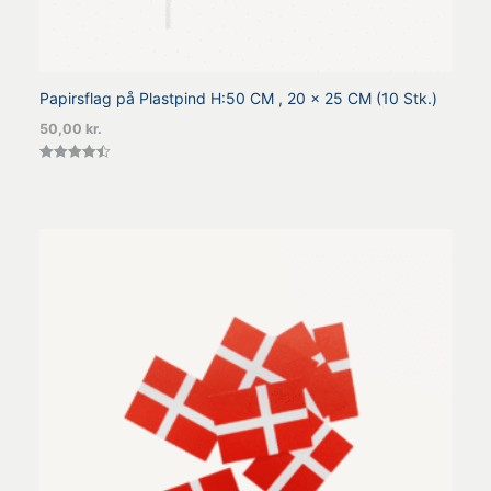
Papirsflag på Plastpind H:50 CM , 20 x 25 CM (10 Stk.)
50,00
kr.
Vurderet
4.50
ud af 5