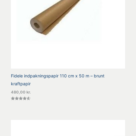
Fidele indpakningspapir 110 cm x 50 m – brunt
kraftpapir
480,00
kr.
Vurderet
4.56
ud af 5