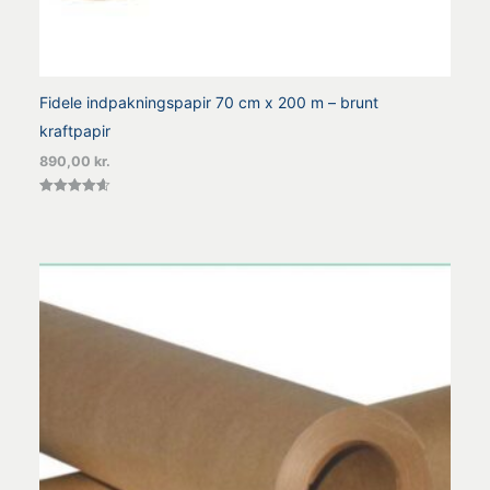
Fidele indpakningspapir 70 cm x 200 m – brunt
kraftpapir
890,00
kr.
Vurderet
4.60
ud af 5