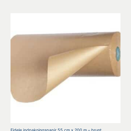
4.77
ud af 5
Fidele indpakningspapir 55 cm x 200 m – brunt