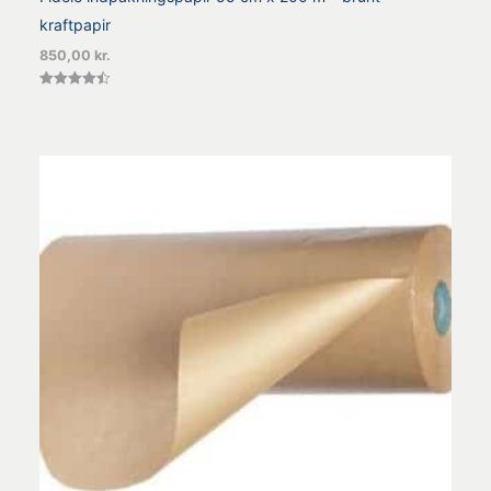
kraftpapir
850,00
kr.
Vurderet
4.45
ud af 5