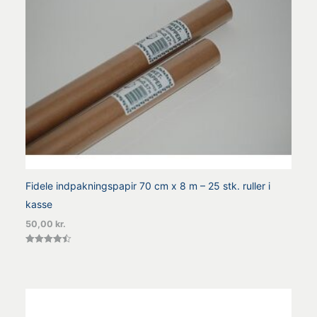
Fidele indpakningspapir 70 cm x 8 m – 25 stk. ruller i
kasse
50,00
kr.
Vurderet
4.44
ud af 5