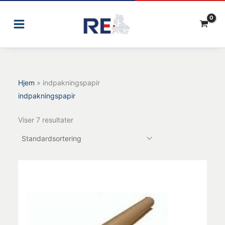
Gå
til
indholdet
Hjem
»
indpakningspapir
indpakningspapir
Viser 7 resultater