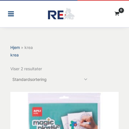
Gå
til
indholdet
Hjem
»
krea
krea
Viser 2 resultater