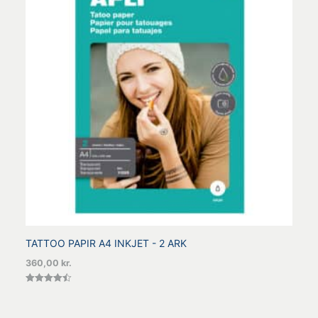
TATTOO PAPIR A4 INKJET - 2 ARK
360,00
kr.
Vurderet
4.50
ud af 5