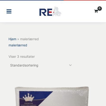
Gå
til
indholdet
Hjem
»
malerlærred
malerlærred
Viser 3 resultater