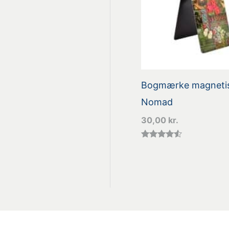
Bogmærke magnetis
Nomad
30,00
kr.
Vurderet
4.40
ud af 5