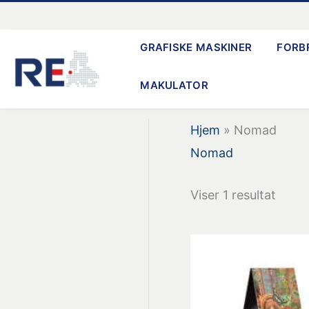
Gå
til
GRAFISKE MASKINER
FORB
indholdet
MAKULATOR
Hjem
»
Nomad
Nomad
Viser 1 resultat