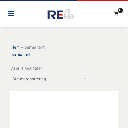
Gå
til
indholdet
Hjem
»
permanent
permanent
Viser 4 resultater