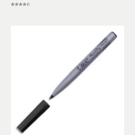
Vurderet
4.50
ud af 5