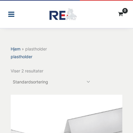
Gå
til
indholdet
Hjem
»
plastholder
plastholder
Viser 2 resultater