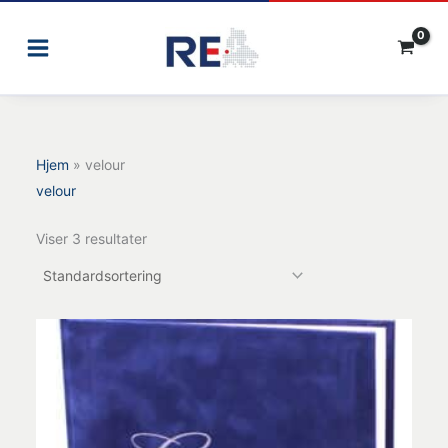
Gå
til
indholdet
Hjem
»
velour
velour
Viser 3 resultater