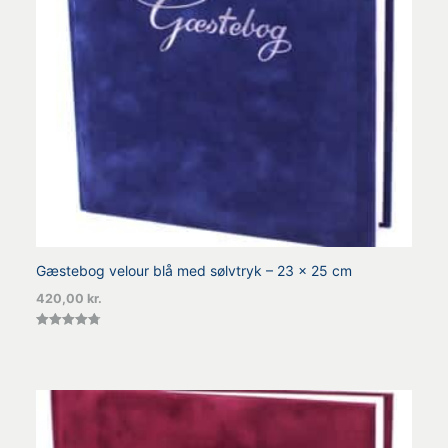
Gæstebog velour blå med sølvtryk – 23 x 25 cm
420,00
kr.
Vurderet
4.80
ud af 5