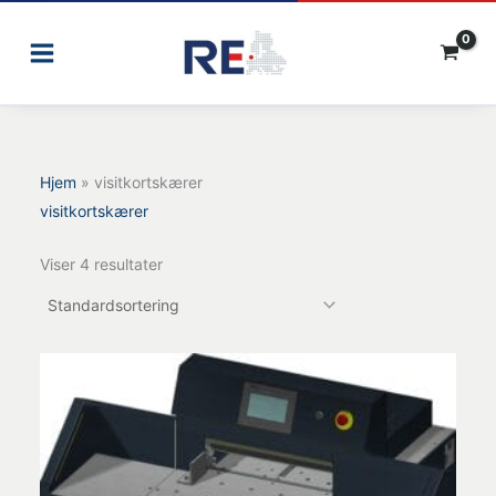
Gå
til
indholdet
Hjem
»
visitkortskærer
visitkortskærer
Viser 4 resultater