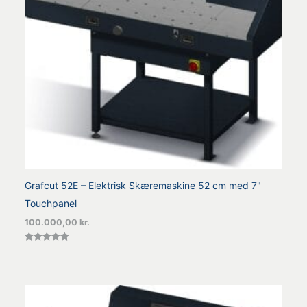
Grafcut 52E – Elektrisk Skæremaskine 52 cm med 7"
Touchpanel
100.000,00
kr.
Vurderet
5.00
ud af 5