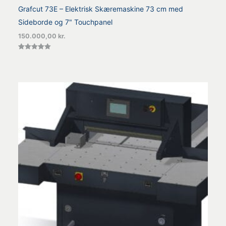
Grafcut 73E – Elektrisk Skæremaskine 73 cm med
Sideborde og 7" Touchpanel
150.000,00
kr.
Vurderet
5.00
ud af 5