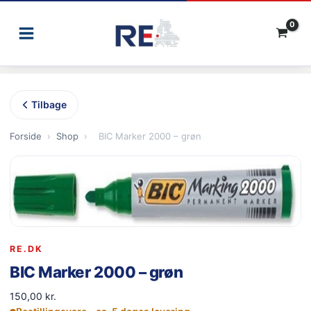
Gå
til
indholdet
Tilbage
Forside
›
Shop
›
BIC Marker 2000 – grøn
RE.DK
BIC Marker 2000 – grøn
150,00
kr.