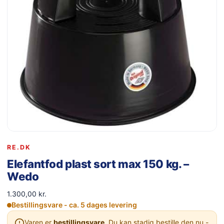
RE.DK
Elefantfod plast sort max 150 kg. –
Wedo
1.300,00
kr.
Bestillingsvare - ca. 5 dages levering
Varen er
bestillingsvare
. Du kan stadig bestille den nu -