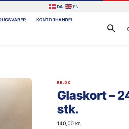
DA
EN
RUGSVARER
KONTORHANDEL
Søg
RE.DK
Glaskort – 2
stk.
140,00
kr.