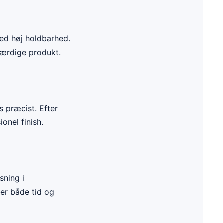
 med høj holdbarhed.
 færdige produkt.
s præcist. Efter
onel finish.
sning i
rer både tid og