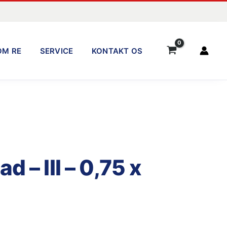
OM RE
SERVICE
KONTAKT OS
d – III – 0,75 x