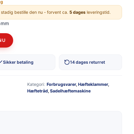
ng
 stadig bestille den nu - forvent ca.
5 dages
leveringstid.
55mm
NU
Sikker betaling
14 dages returret
Kategori:
Forbrugsvarer
,
Hæfteklammer
,
Hæftetråd
,
Sadelhæftemaskine