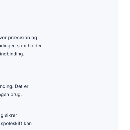
hvor præcision og
ndinger, som holder
indbinding.
nding. Det er
agen brug.
g sikrer
 spoleskift kan