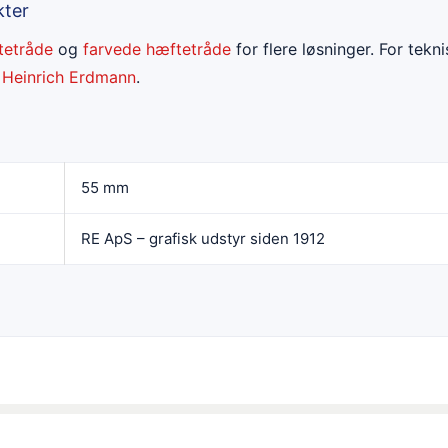
kter
tetråde
og
farvede hæftetråde
for flere løsninger. For tekn
n
Heinrich Erdmann
.
55 mm
RE ApS – grafisk udstyr siden 1912