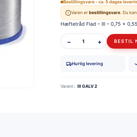
Bestillingsvare - ca. 5 dages leveri
Varen er
bestillingsvare
. Du kan
Hæftetråd Flad – III – 0,75 x 0,
−
+
BESTIL 
Hurtig levering
Varenr.:
III GALV 2