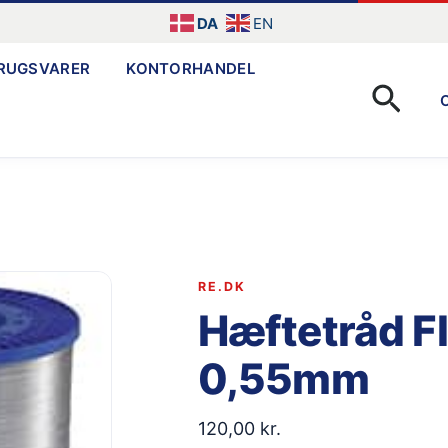
DA
EN
RUGSVARER
KONTORHANDEL
Søg
RE.DK
Hæftetråd Fla
0,55mm
120,00
kr.