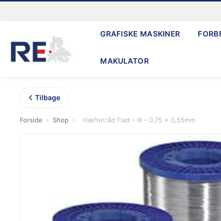
Gå
til
GRAFISKE MASKINER
FORB
indholdet
MAKULATOR
Tilbage
Forside
›
Shop
›
Hæftetråd Flad – III – 0,75 x 0,55mm