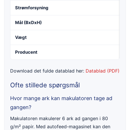
Strømforsyning
22
Mål (BxDxH)
39
Vægt
19
Producent
HS
Download det fulde datablad her:
Datablad (PDF)
Ofte stillede spørgsmål
Hvor mange ark kan makulatoren tage ad
gangen?
Makulatoren makulerer 6 ark ad gangen i 80
g/m² papir. Med autofeed-magasinet kan den