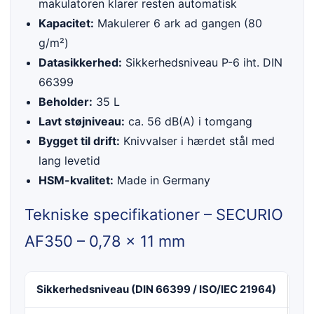
makulatoren klarer resten automatisk
Kapacitet:
Makulerer 6 ark ad gangen (80
g/m²)
Datasikkerhed:
Sikkerhedsniveau P-6 iht. DIN
66399
Beholder:
35 L
Lavt støjniveau:
ca. 56 dB(A) i tomgang
Bygget til drift:
Knivvalser i hærdet stål med
lang levetid
HSM-kvalitet:
Made in Germany
Tekniske specifikationer – SECURIO
AF350 – 0,78 x 11 mm
Sikkerhedsniveau (DIN 66399 / ISO/IEC 21964)
F-