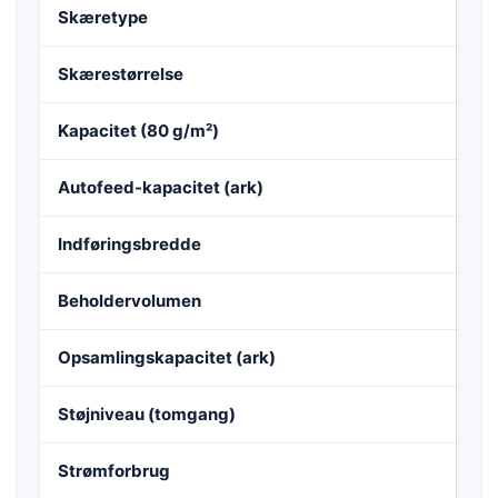
Skæretype
Par
Skærestørrelse
0,
Kapacitet (80 g/m²)
6 
Autofeed-kapacitet (ark)
35
Indføringsbredde
24
Beholdervolumen
35
Opsamlingskapacitet (ark)
35
Støjniveau (tomgang)
ca
Strømforbrug
61