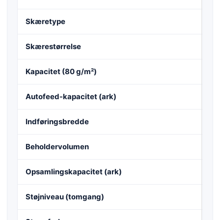
Skæretype
Par
Skærestørrelse
4,
Kapacitet (80 g/m²)
12
Autofeed-kapacitet (ark)
35
Indføringsbredde
24
Beholdervolumen
35
Opsamlingskapacitet (ark)
41
Støjniveau (tomgang)
ca