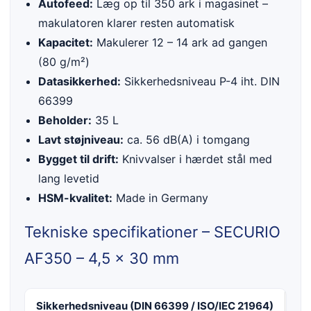
Autofeed:
Læg op til 350 ark i magasinet –
makulatoren klarer resten automatisk
Kapacitet:
Makulerer 12 – 14 ark ad gangen
(80 g/m²)
Datasikkerhed:
Sikkerhedsniveau P-4 iht. DIN
66399
Beholder:
35 L
Lavt støjniveau:
ca. 56 dB(A) i tomgang
Bygget til drift:
Knivvalser i hærdet stål med
lang levetid
HSM-kvalitet:
Made in Germany
Tekniske specifikationer – SECURIO
AF350 – 4,5 x 30 mm
Sikkerhedsniveau (DIN 66399 / ISO/IEC 21964)
E-3