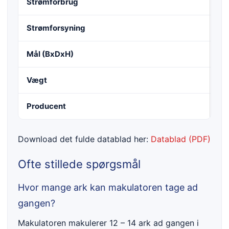
Strømforbrug
61
Strømforsyning
22
Mål (BxDxH)
39
Vægt
19
Producent
HS
Download det fulde datablad her:
Datablad (PDF)
Ofte stillede spørgsmål
Hvor mange ark kan makulatoren tage ad
gangen?
Makulatoren makulerer 12 – 14 ark ad gangen i