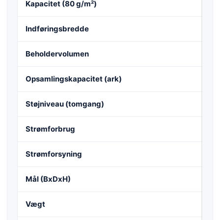
Kapacitet (80 g/m²)
4 
Indføringsbredde
31
Beholdervolumen
82
Opsamlingskapacitet (ark)
15
Støjniveau (tomgang)
ca
Strømforbrug
61
Strømforsyning
22
Mål (BxDxH)
54
Vægt
27