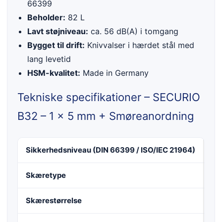
66399
Beholder:
82 L
Lavt støjniveau:
ca. 56 dB(A) i tomgang
Bygget til drift:
Knivvalser i hærdet stål med
lang levetid
HSM-kvalitet:
Made in Germany
Tekniske specifikationer – SECURIO
B32 – 1 x 5 mm + Smøreanordning
Sikkerhedsniveau (DIN 66399 / ISO/IEC 21964)
F-
Skæretype
Par
Skærestørrelse
1 