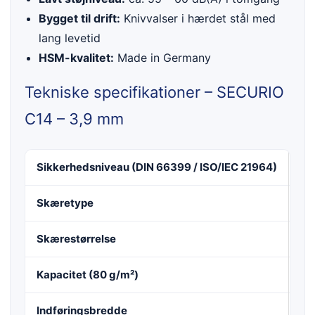
Bygget til drift:
Knivvalser i hærdet stål med
lang levetid
HSM-kvalitet:
Made in Germany
Tekniske specifikationer – SECURIO
C14 – 3,9 mm
Sikkerhedsniveau (DIN 66399 / ISO/IEC 21964)
E-2
Skæretype
St
Skærestørrelse
3,
Kapacitet (80 g/m²)
10
Indføringsbredde
22