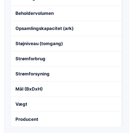
Beholdervolumen
20
Opsamlingskapacitet (ark)
18
Støjniveau (tomgang)
ca.
Strømforbrug
16
Strømforsyning
22
Mål (BxDxH)
36
Vægt
5.
Producent
HS