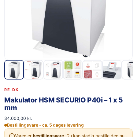
RE.DK
Makulator HSM SECURIO P40i – 1 x 5
mm
34.000,00
kr.
Bestillingsvare - ca. 5 dages levering
Varen er
bestillingsvare
. Du kan stadig bestille den nu -