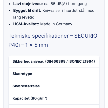
Lavt støjniveau:
ca. 55 dB(A) i tomgang
Bygget til drift:
Knivvalser i hærdet stål med
lang levetid
HSM-kvalitet:
Made in Germany
Tekniske specifikationer – SECURIO
P40i – 1 x 5 mm
Sikkerhedsniveau (DIN 66399 / ISO/IEC 21964)
F-
Skæretype
Par
Skærestørrelse
1 
Kapacitet (80 g/m²)
9 