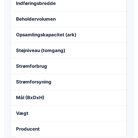
Indføringsbredde
33
Beholdervolumen
14
Opsamlingskapacitet (ark)
26
Støjniveau (tomgang)
ca
Strømforbrug
13
Strømforsyning
10
Mål (BxDxH)
58
Vægt
72
Producent
HS