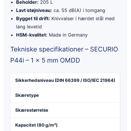
Beholder:
205 L
Lavt støjniveau:
ca. 55 dB(A) i tomgang
Bygget til drift:
Knivvalser i hærdet stål med
lang levetid
HSM-kvalitet:
Made in Germany
Tekniske specifikationer – SECURIO
P44i – 1 x 5 mm OMDD
Sikkerhedsniveau (DIN 66399 / ISO/IEC 21964)
E-5
Skæretype
Par
Skærestørrelse
1 
Kapacitet (80 g/m²)
11