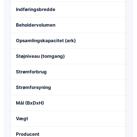
Indføringsbredde
40
Beholdervolumen
20
Opsamlingskapacitet (ark)
37
Støjniveau (tomgang)
ca
Strømforbrug
19
Strømforsyning
22
Mål (BxDxH)
70
Vægt
111
Producent
HS