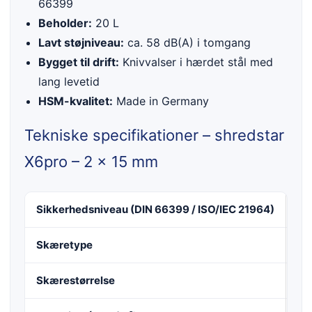
66399
Beholder:
20 L
Lavt støjniveau:
ca. 58 dB(A) i tomgang
Bygget til drift:
Knivvalser i hærdet stål med
lang levetid
HSM-kvalitet:
Made in Germany
Tekniske specifikationer – shredstar
X6pro – 2 x 15 mm
Sikkerhedsniveau (DIN 66399 / ISO/IEC 21964)
E-2
Skæretype
Par
Skærestørrelse
2 