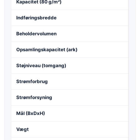
Kapacitet (80 g/m²)
6 
Indføringsbredde
22
Beholdervolumen
20
Opsamlingskapacitet (ark)
25
Støjniveau (tomgang)
ca
Strømforbrug
16
Strømforsyning
22
Mål (BxDxH)
34
Vægt
6.