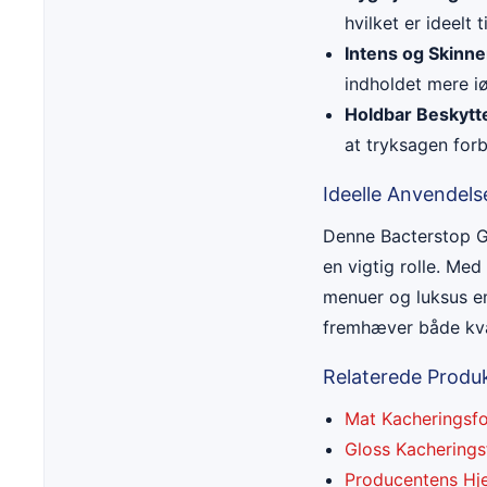
hvilket er ideelt
Intens og Skinne
indholdet mere i
Holdbar Beskytt
at tryksagen forb
Ideelle Anvendel
Denne Bacterstop Glo
en vigtig rolle. Me
menuer og luksus em
fremhæver både kval
Relaterede Produk
Mat Kacheringsfo
Gloss Kacherings
Producentens H