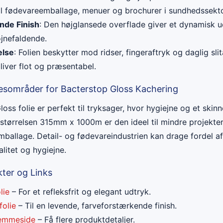
 til fødevareemballage, menuer og brochurer i sundhedssekt
nde Finish
: Den højglansede overflade giver et dynamisk 
øjnefaldende.
else
: Folien beskytter mod ridser, fingeraftryk og daglig slita
liver flot og præsentabel.
sesområder for Bacterstop Gloss Kachering
ss folie er perfekt til tryksager, hvor hygiejne og et skinn
d størrelsen 315mm x 1000m er den ideel til mindre projekte
ballage. Detail- og fødevareindustrien kan drage fordel af
itet og hygiejne.
ter og Links
lie
– For et refleksfrit og elegant udtryk.
folie
– Til en levende, farveforstærkende finish.
jemmeside
– Få flere produktdetaljer.