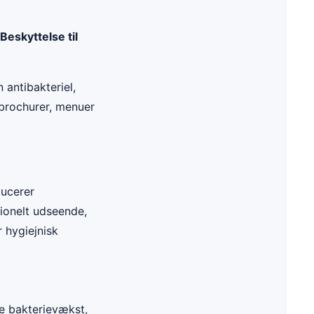
eskyttelse til
antibakteriel,
 brochurer, menuer
ducerer
ionelt udseende,
 hygiejnisk
re bakterievækst,