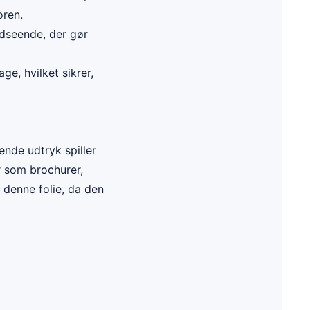
oren.
udseende, der gør
ge, hvilket sikrer,
ende udtryk spiller
r som brochurer,
 denne folie, da den