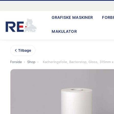
Gå
til
GRAFISKE MASKINER
FORB
indholdet
MAKULATOR
Tilbage
Forside
›
Shop
›
Kacheringsfolie, Bacterstop, Gloss, 315mm 