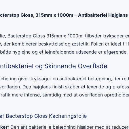
acterstop Gloss, 315mm x 1000m – Antibakteriel Højglans B
ie, Bacterstop Gloss 315mm x 1000m, tilbyder tryksager en 
, der kombinerer beskyttelse og æstetik. Folien er ideel til
både hygiejne og et iøjnefaldende udseende er afgørende.
ntibakteriel og Skinnende Overflade
chering giver tryksager en antibakteriel belægning, der re
erfladen. Den højglans finish skaber et levende og profess
rafik mere intense, samtidig med at overfladen opretholder
af Bacterstop Gloss Kacheringsfolie
kker
: Den antibakterielle belægning hjælper med at reduce