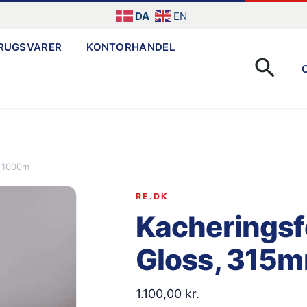
DA
EN
RUGSVARER
KONTORHANDEL
Søg
x 1000m
RE.DK
Kacheringsfo
Gloss, 315
1.100,00
kr.