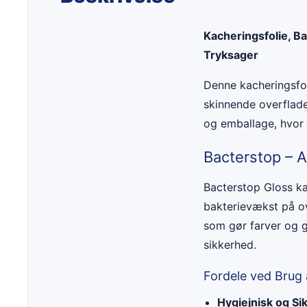
Kacheringsfolie, B
Tryksager
Denne kacheringsfol
skinnende overflade
og emballage, hvor 
Bacterstop – A
Bacterstop Gloss ka
bakterievækst på ov
som gør farver og g
sikkerhed.
Fordele ved Brug 
Hygiejnisk og Si