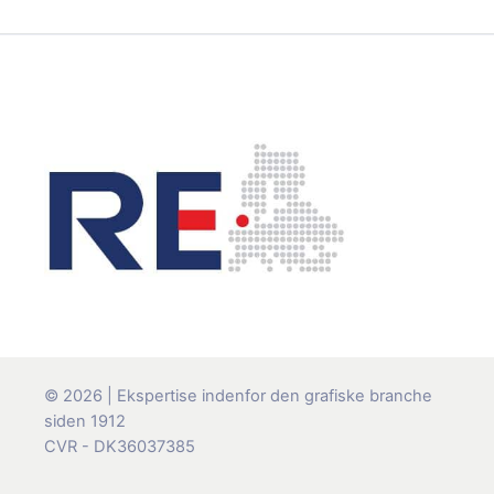
© 2026 | Ekspertise indenfor den grafiske branche
siden 1912
CVR - DK36037385