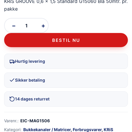
KRiS GROOVE 0,6 x 1,5 Standard G15060 Blå 50mtr. pr.
pakke
−
+
BESTIL NU
Hurtig levering
Sikker betaling
14 dages returret
Varenr.:
EIC-MAG1506
Kategori:
Bukkekanaler / Matricer
,
Forbrugsvarer
,
KRiS