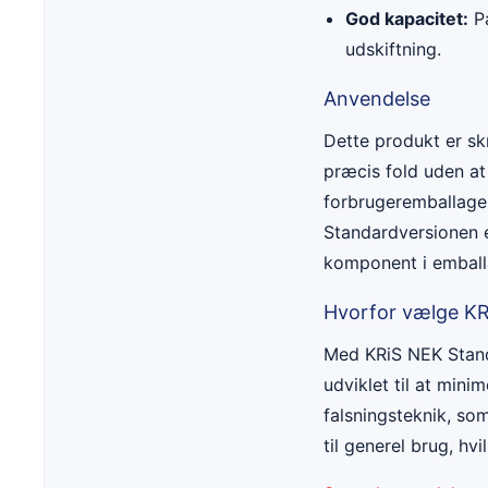
God kapacitet:
Pa
udskiftning.
Anvendelse
Dette produkt er sk
præcis fold uden at
forbrugeremballage o
Standardversionen er
komponent i emball
Hvorfor vælge KR
Med KRiS NEK Standa
udviklet til at min
falsningsteknik, so
til generel brug, hv