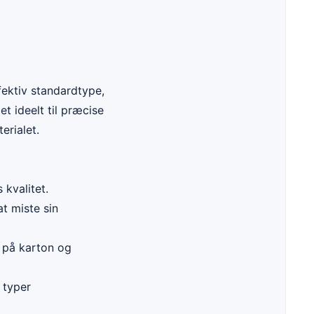
fektiv standardtype,
t ideelt til præcise
erialet.
kvalitet.
t miste sin
r på karton og
 typer