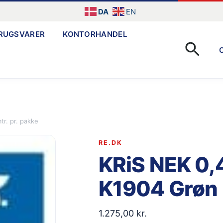
DA
EN
RUGSVARER
KONTORHANDEL
Søg
r. pr. pakke
RE.DK
KRiS NEK 0,4
K1904 Grøn 
1.275,00
kr.