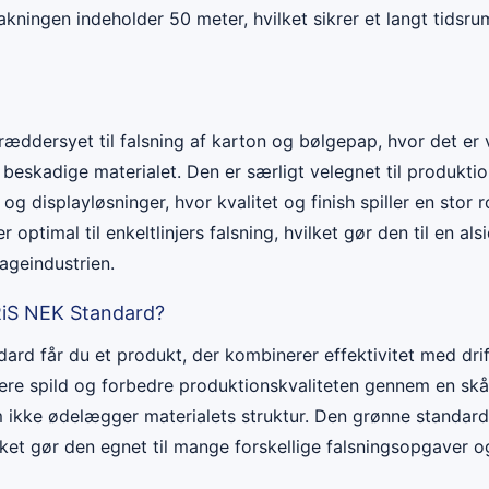
kningen indeholder 50 meter, hvilket sikrer et langt tidsr
ræddersyet til falsning af karton og bølgepap, hvor det er 
 beskadige materialet. Den er særligt velegnet til produktio
g displayløsninger, hvor kvalitet og finish spiller en stor ro
 optimal til enkeltlinjers falsning, hvilket gør den til en al
ageindustrien.
iS NEK Standard?
rd får du et produkt, der kombinerer effektivitet med drif
imere spild og forbedre produktionskvaliteten gennem en 
m ikke ødelægger materialets struktur. Den grønne standar
ilket gør den egnet til mange forskellige falsningsopgaver 