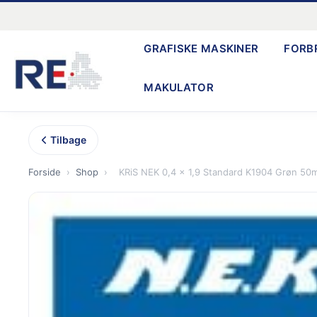
Gå
til
GRAFISKE MASKINER
FORB
indholdet
MAKULATOR
Tilbage
Forside
›
Shop
›
KRiS NEK 0,4 x 1,9 Standard K1904 Grøn 50mt