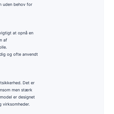
um uden behov for
vigtigt at opnå en
n af
lle.
sidig og ofte anvendt
tsikkerhed. Det er
skånsom men stærk
dmodel er designet
og virksomheder.