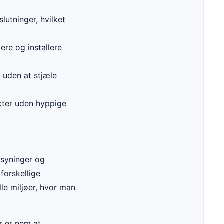
lutninger, hvilket
re og installere
 uden at stjæle
kter uden hyppige
orsyninger og
forskellige
lle miljøer, hvor man
r er nem at