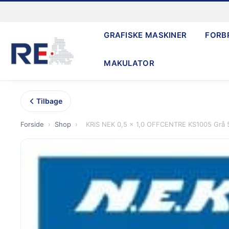
Gå
til
GRAFISKE MASKINER
FORB
indholdet
MAKULATOR
Tilbage
Forside
›
Shop
›
KRiS NEK 0,5 x 1,0 OFFCENTRE KS1005 Grå 5