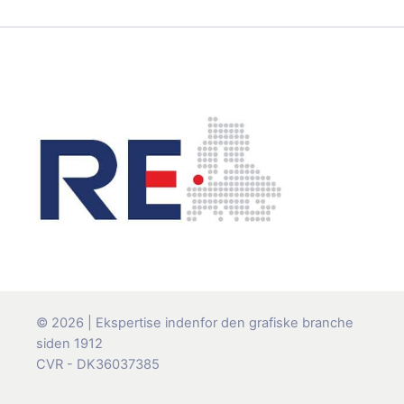
© 2026 | Ekspertise indenfor den grafiske branche
siden 1912
CVR - DK36037385