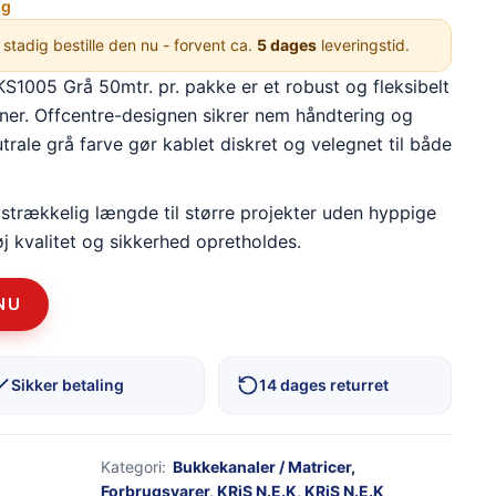
ng
 stadig bestille den nu - forvent ca.
5 dages
leveringstid.
1005 Grå 50mtr. pr. pakke er et robust og fleksibelt
tioner. Offcentre-designen sikrer nem håndtering og
trale grå farve gør kablet diskret og velegnet til både
lstrækkelig længde til større projekter uden hyppige
j kvalitet og sikkerhed opretholdes.
NU
Sikker betaling
14 dages returret
Kategori:
Bukkekanaler / Matricer
,
Forbrugsvarer
,
KRiS N.E.K
,
KRiS N.E.K