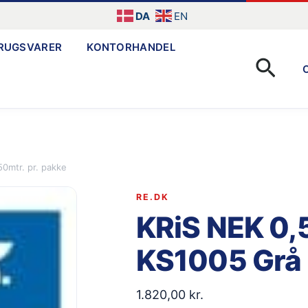
DA
EN
RUGSVARER
KONTORHANDEL
Søg
0mtr. pr. pakke
RE.DK
KRiS NEK 0,
KS1005 Grå 
1.820,00
kr.