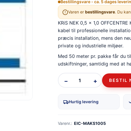
Bestillingsvare - ca. 5 dages leveri
Varen er
bestillingsvare
. Du kan
KRiS NEK 0,5 x 1,0 OFFCENTRE KS
kabel til professionelle installa
præcis installation, mens den neu
private og industrielle miljøer.
Med 50 meter pr. pakke får du ti
udskiftninger, samtidig med at hø
−
+
BESTIL 
Hurtig levering
Varenr.:
EIC-MAKS1005