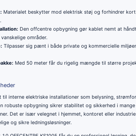
:
Materialet beskytter mod elektrisk støj og forhindrer korts
.
tallation:
Den offcentre opbygning gør kablet nemt at håndte
er vanskelige områder.
:
Tilpasser sig pænt i både private og kommercielle miljøer
pakke:
Med 50 meter får du rigelig mængde til større proje
gheder
t til interne elektriske installationer som belysning, strømf
n robuste opbygning sikrer stabilitet og sikkerhed i mange 
ioner. Det er især velegnet i hjemmet, kontoret eller industrie
lige og sikre ledningsløsninger.
 1,0 OFFCENTRE KS1005 får du en professionel løsning, de