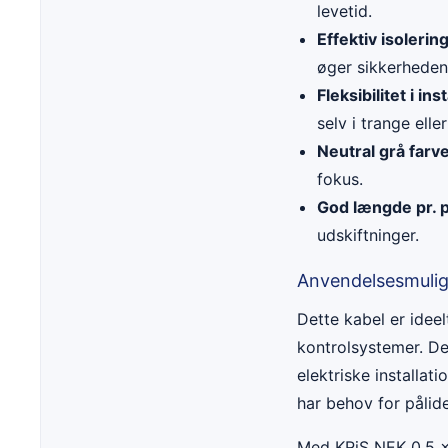
levetid.
Effektiv isolering
øger sikkerheden
Fleksibilitet i ins
selv i trange ell
Neutral grå farve
fokus.
God længde pr. 
udskiftninger.
Anvendelsesmuli
Dette kabel er ideel
kontrolsystemer. De
elektriske installat
har behov for pålide
Med KRiS NEK 0,5 x