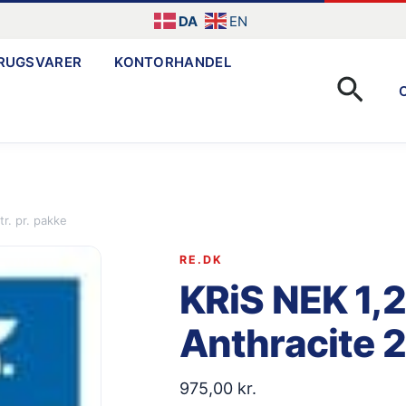
DA
EN
RUGSVARER
KONTORHANDEL
Søg
r. pr. pakke
RE.DK
KRiS NEK 1,2
Anthracite 2
975,00
kr.