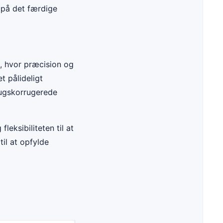
k på det færdige
e, hvor præcision og
t pålideligt
brugskorrugerede
eksibiliteten til at
il at opfylde