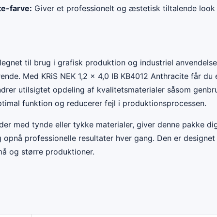
te-farve:
Giver et professionelt og æstetisk tiltalende loo
egnet til brug i grafisk produktion og industriel anvendels
ende. Med KRiS NEK 1,2 x 4,0 IB KB4012 Anthracite får du e
indrer utilsigtet opdeling af kvalitetsmaterialer såsom gen
ptimal funktion og reducerer fejl i produktionsprocessen.
r med tynde eller tykke materialer, giver denne pakke dig fl
 opnå professionelle resultater hver gang. Den er designet t
å og større produktioner.