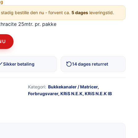
ng
 stadig bestille den nu - forvent ca.
5 dages
leveringstid.
hracite 25mtr. pr. pakke
NU
Sikker betaling
14 dages returret
Kategori:
Bukkekanaler / Matricer
,
Forbrugsvarer
,
KRiS N.E.K
,
KRiS N.E.K IB