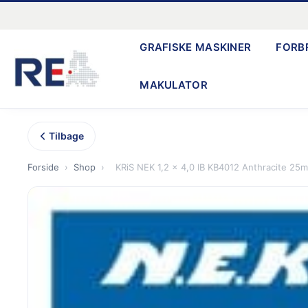
Gå
til
GRAFISKE MASKINER
FORB
indholdet
MAKULATOR
Tilbage
Forside
›
Shop
›
KRiS NEK 1,2 x 4,0 IB KB4012 Anthracite 25mt