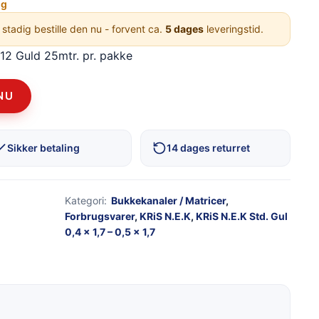
ng
 stadig bestille den nu - forvent ca.
5 dages
leveringstid.
12 Guld 25mtr. pr. pakke
NU
Sikker betaling
14 dages returret
Kategori:
Bukkekanaler / Matricer
,
Forbrugsvarer
,
KRiS N.E.K
,
KRiS N.E.K Std. Gul
0,4 × 1,7 – 0,5 × 1,7