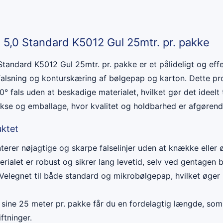
 5,0 Standard K5012 Gul 25mtr. pr. pakke
Standard K5012 Gul 25mtr. pr. pakke er et pålideligt og eff
 falsning og konturskæring af bølgepap og karton. Dette pr
° fals uden at beskadige materialet, hvilket gør det ideelt ti
okse og emballage, hvor kvalitet og holdbarhed er afgørend
uktet
erer nøjagtige og skarpe falselinjer uden at knække eller
rialet er robust og sikrer lang levetid, selv ved gentagen b
Velegnet til både standard og mikrobølgepap, hvilket øger
sine 25 meter pr. pakke får du en fordelagtig længde, so
ftninger.