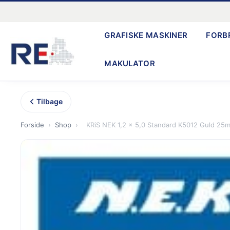
Gå
til
GRAFISKE MASKINER
FORB
indholdet
MAKULATOR
Tilbage
Forside
›
Shop
›
KRiS NEK 1,2 x 5,0 Standard K5012 Guld 25mt