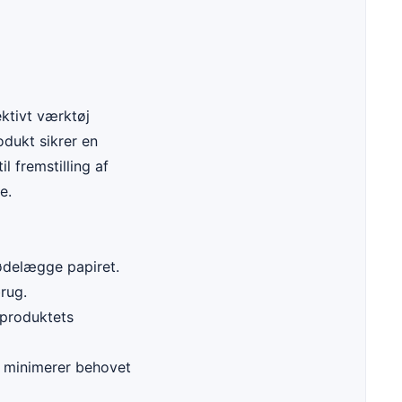
ektivt værktøj
odukt sikrer en
l fremstilling af
e.
 ødelægge papiret.
rug.
 produktets
m minimerer behovet