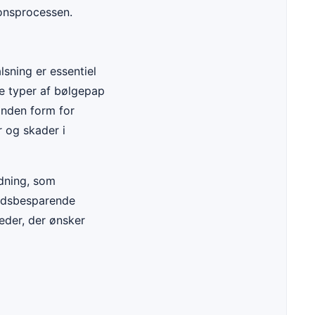
ionsprocessen.
lsning er essentiel
te typer af bølgepap
anden form for
r og skader i
jdning, som
tidsbesparende
eder, der ønsker