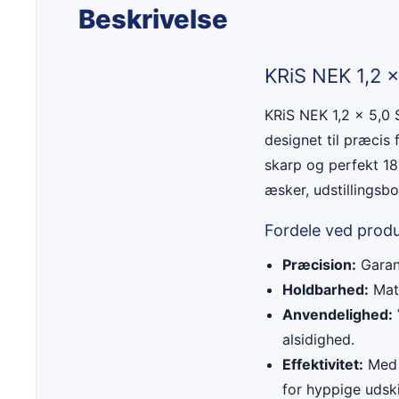
Beskrivelse
KRiS NEK 1,2 x
KRiS NEK 1,2 x 5,0 
designet til præcis
skarp og perfekt 180
æsker, udstillingsb
Fordele ved prod
Præcision:
Garant
Holdbarhed:
Mate
Anvendelighed:
alsidighed.
Effektivitet:
Med 
for hyppige udski