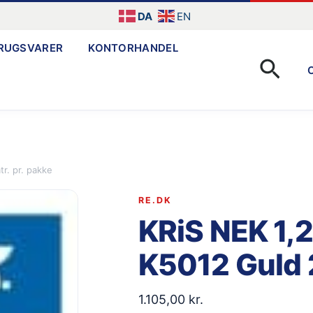
DA
EN
RUGSVARER
KONTORHANDEL
Søg
r. pr. pakke
RE.DK
KRiS NEK 1,2
K5012 Guld 2
1.105,00
kr.