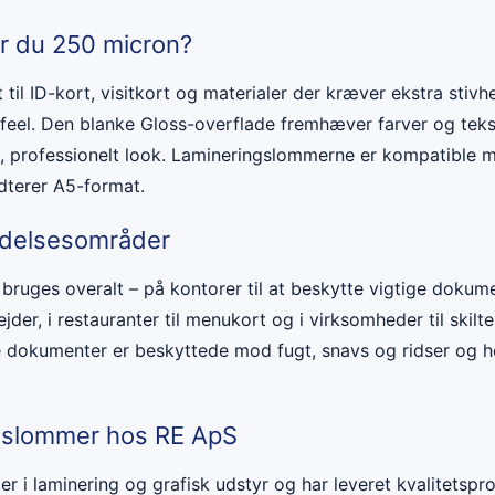
r du 250 micron?
 til ID-kort, visitkort og materialer der kræver ekstra stivh
 feel. Den blanke Gloss-overflade fremhæver farver og teks
, professionelt look. Lamineringslommerne er kompatible m
dterer A5-format.
ndelsesområder
uges overalt – på kontorer til at beskytte vigtige dokument
jder, i restauranter til menukort og i virksomheder til skilte
 dokumenter er beskyttede mod fugt, snavs og ridser og h
gslommer hos RE ApS
er i laminering og grafisk udstyr og har leveret kvalitetspro