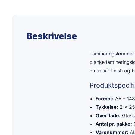
Beskrivelse
Lamineringslommer G
blanke lamineringsl
holdbart finish og 
Produktspecifi
Format:
A5 – 14
Tykkelse:
2 × 25
Overflade:
Gloss
Antal pr. pakke:
1
Varenummer:
AL