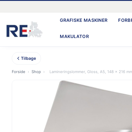
Gå
til
GRAFISKE MASKINER
FORB
indholdet
MAKULATOR
Tilbage
Forside
›
Shop
›
Lamineringslommer, Gloss, A5, 148 x 216 mm