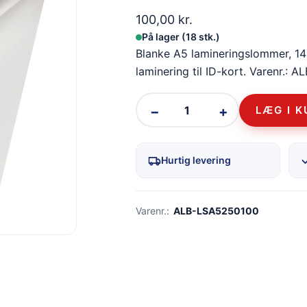
100,00
kr.
På lager (18 stk.)
Blanke A5 lamineringslommer, 14
laminering til ID-kort. Varenr.:
−
+
LÆG I 
Hurtig levering
Varenr.:
ALB-LSA5250100