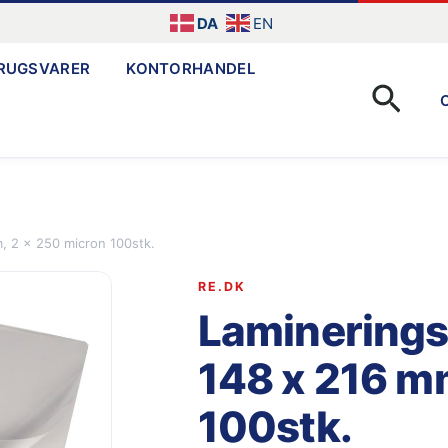
DA
EN
RUGSVARER
KONTORHANDEL
Søg
, 2 x 250 micron 100stk.
RE.DK
Laminerings
148 x 216 m
100stk.