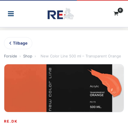
Gå
til
indholdet
Tilbage
Forside
›
Shop
›
New Color Line 500 ml – Transparent Orange
RE.DK