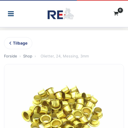
Gå
til
indholdet
Tilbage
Forside
›
Shop
›
Olietter, 24, Messing, 3mm