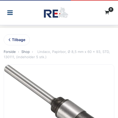
Gå
til
indholdet
Tilbage
Forside
›
Shop
›
Lindaco, Papirbor, Ø 8,5 mm x 60 x 93, STD,
130111, (indeholder 5 stk.)